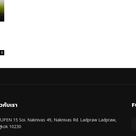
0
ยวกับเรา
F
UPEN 15 Soi. Naknivas 49, Naknivas Rd. Ladpraw Ladpraw,
gkok 10230