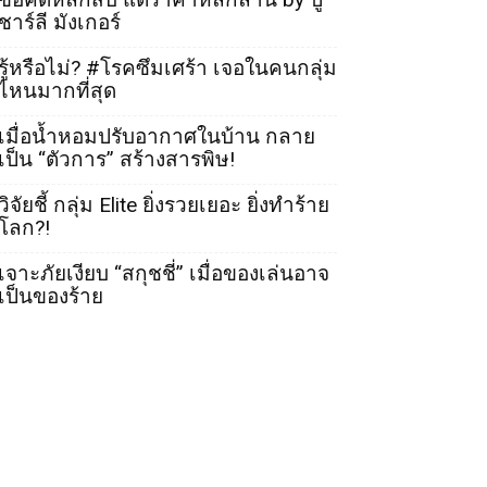
ชาร์ลี มังเกอร์
รู้หรือไม่? #โรคซึมเศร้า เจอในคนกลุ่ม
ไหนมากที่สุด
เมื่อน้ำหอมปรับอากาศในบ้าน กลาย
เป็น “ตัวการ” สร้างสารพิษ!
วิจัยชี้ กลุ่ม Elite ยิ่งรวยเยอะ ยิ่งทำร้าย
โลก?!
เจาะภัยเงียบ “สกุชชี่” เมื่อของเล่นอาจ
เป็นของร้าย