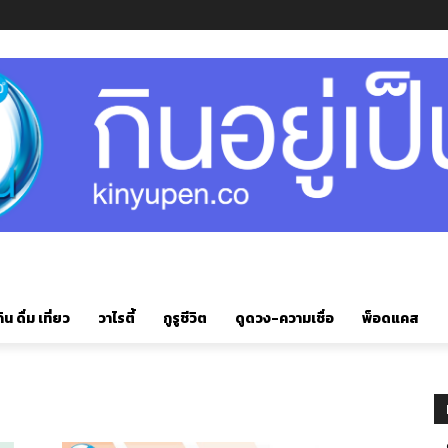
ิน ดื่ม เที่ยว
วาไรตี้
กูรูชีวิต
ดูดวง-ความเชื่อ
พ็อดแคส