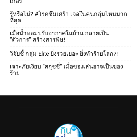
เกอร์
รู้หรือไม่? #โรคซึมเศร้า เจอในคนกลุ่มไหนมาก
ที่สุด
เมื่อน้ำหอมปรับอากาศในบ้าน กลายเป็น
“ตัวการ” สร้างสารพิษ!
วิจัยชี้ กลุ่ม Elite ยิ่งรวยเยอะ ยิ่งทำร้ายโลก?!
เจาะภัยเงียบ “สกุชชี่” เมื่อของเล่นอาจเป็นของ
ร้าย