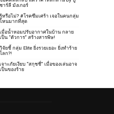
ชาร์ลี มังเกอร์
รู้หรือไม่? #โรคซึมเศร้า เจอในคนกลุ่ม
ไหนมากที่สุด
เมื่อน้ำหอมปรับอากาศในบ้าน กลาย
เป็น “ตัวการ” สร้างสารพิษ!
วิจัยชี้ กลุ่ม Elite ยิ่งรวยเยอะ ยิ่งทำร้าย
โลก?!
เจาะภัยเงียบ “สกุชชี่” เมื่อของเล่นอาจ
เป็นของร้าย