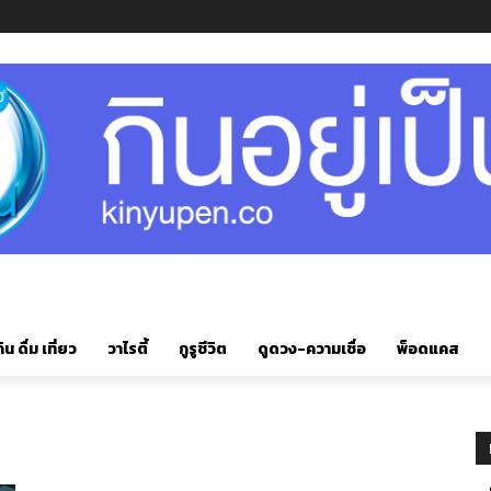
ิน ดื่ม เที่ยว
วาไรตี้
กูรูชีวิต
ดูดวง-ความเชื่อ
พ็อดแคส