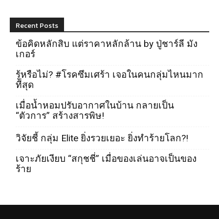
Recent Posts
ข้อคิดหลักสิบ แต่ราคาหลักล้าน by ปู่ชาร์ลี มัง
เกอร์
รู้หรือไม่? #โรคซึมเศร้า เจอในคนกลุ่มไหนมาก
ที่สุด
เมื่อน้ำหอมปรับอากาศในบ้าน กลายเป็น
“ตัวการ” สร้างสารพิษ!
วิจัยชี้ กลุ่ม Elite ยิ่งรวยเยอะ ยิ่งทำร้ายโลก?!
เจาะภัยเงียบ “สกุชชี่” เมื่อของเล่นอาจเป็นของ
ร้าย