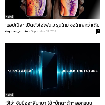
วาไรตี้
“แอปเปิล” เปิดตัวไอโฟน 3 รุ่นใหม่ จอใหญ่กว่าเดิม
kinyupen_admin
-
September 18, 2018
0
วาไรตี้
“วีโว่” จับมืออาลีบาบา ใช้ “บิ๊กดาต้า” ออกแบบ