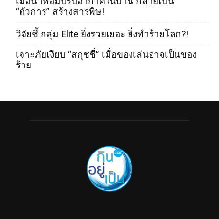
เมื่อน้ำหอมปรับอากาศในบ้าน กลายเป็น
“ตัวการ” สร้างสารพิษ!
วิจัยชี้ กลุ่ม Elite ยิ่งรวยเยอะ ยิ่งทำร้ายโลก?!
เจาะภัยเงียบ “สกุชชี่” เมื่อของเล่นอาจเป็นของ
ร้าย