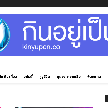
ิน ดื่ม เที่ยว
วาไรตี้
กูรูชีวิต
ดูดวง-ความเชื่อ
พ็อดแคส