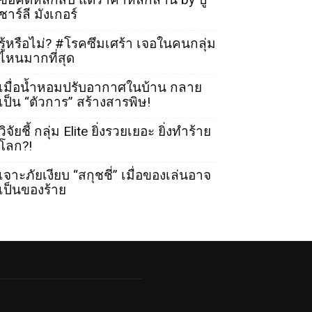
ชาร์ลี มังเกอร์
รู้หรือไม่? #โรคซึมเศร้า เจอในคนกลุ่ม
ไหนมากที่สุด
เมื่อน้ำหอมปรับอากาศในบ้าน กลาย
เป็น “ตัวการ” สร้างสารพิษ!
วิจัยชี้ กลุ่ม Elite ยิ่งรวยเยอะ ยิ่งทำร้าย
โลก?!
เจาะภัยเงียบ “สกุชชี่” เมื่อของเล่นอาจ
เป็นของร้าย