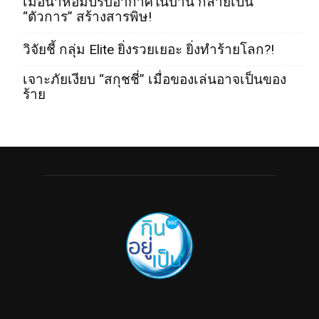
เมื่อน้ำหอมปรับอากาศในบ้าน กลายเป็น
“ตัวการ” สร้างสารพิษ!
วิจัยชี้ กลุ่ม Elite ยิ่งรวยเยอะ ยิ่งทำร้ายโลก?!
เจาะภัยเงียบ “สกุชชี่” เมื่อของเล่นอาจเป็นของ
ร้าย