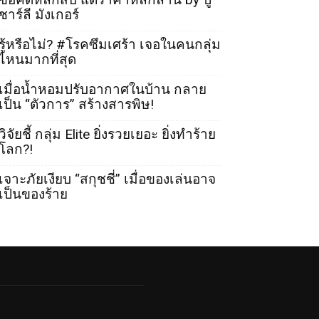
ชาร์ลี มังเกอร์
รู้หรือไม่? #โรคซึมเศร้า เจอในคนกลุ่ม
ไหนมากที่สุด
เมื่อน้ำหอมปรับอากาศในบ้าน กลาย
เป็น “ตัวการ” สร้างสารพิษ!
วิจัยชี้ กลุ่ม Elite ยิ่งรวยเยอะ ยิ่งทำร้าย
โลก?!
เจาะภัยเงียบ “สกุชชี่” เมื่อของเล่นอาจ
เป็นของร้าย