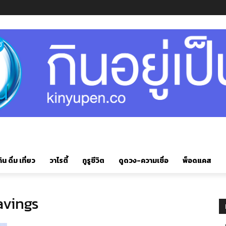
ิน ดื่ม เที่ยว
วาไรตี้
กูรูชีวิต
ดูดวง-ความเชื่อ
พ็อดแคส
avings