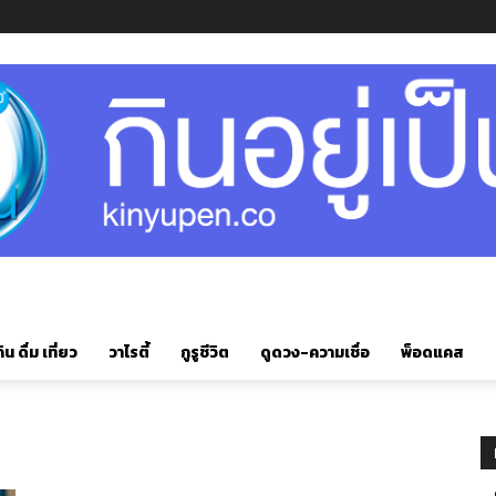
ิน ดื่ม เที่ยว
วาไรตี้
กูรูชีวิต
ดูดวง-ความเชื่อ
พ็อดแคส