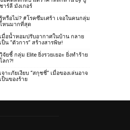
ชาร์ลี มังเกอร์
รู้หรือไม่? #โรคซึมเศร้า เจอในคนกลุ่ม
ไหนมากที่สุด
เมื่อน้ำหอมปรับอากาศในบ้าน กลาย
เป็น “ตัวการ” สร้างสารพิษ!
วิจัยชี้ กลุ่ม Elite ยิ่งรวยเยอะ ยิ่งทำร้าย
โลก?!
เจาะภัยเงียบ “สกุชชี่” เมื่อของเล่นอาจ
เป็นของร้าย