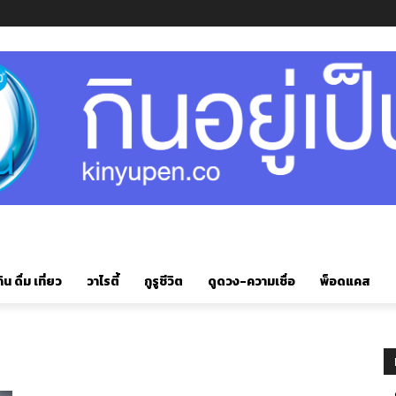
ิน ดื่ม เที่ยว
วาไรตี้
กูรูชีวิต
ดูดวง-ความเชื่อ
พ็อดแคส