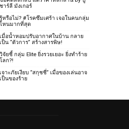
ชาร์ลี มังเกอร์
รู้หรือไม่? #โรคซึมเศร้า เจอในคนกลุ่ม
ไหนมากที่สุด
เมื่อน้ำหอมปรับอากาศในบ้าน กลาย
เป็น “ตัวการ” สร้างสารพิษ!
วิจัยชี้ กลุ่ม Elite ยิ่งรวยเยอะ ยิ่งทำร้าย
โลก?!
เจาะภัยเงียบ “สกุชชี่” เมื่อของเล่นอาจ
เป็นของร้าย