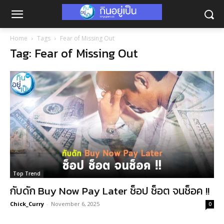
Home
Tags
Fear of Missing Out
Tag: Fear of Missing Out
Top Trend
กับดัก Buy Now Pay Later ช็อป ช็อต จนช็อค !!
Chick_Curry
-
November 6, 2025
0