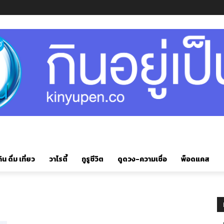
ิน ดื่ม เที่ยว
วาไรตี้
กูรูชีวิต
ดูดวง-ความเชื่อ
พ็อดแคส