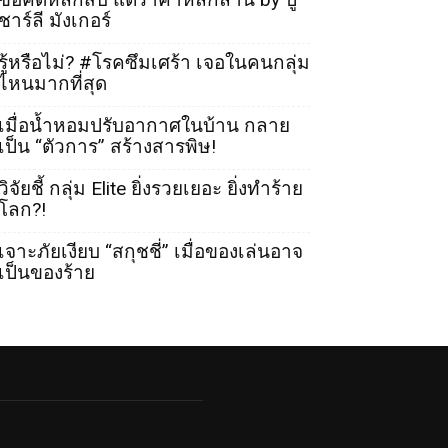
ชาร์ลี มังเกอร์
รู้หรือไม่? #โรคซึมเศร้า เจอในคนกลุ่ม
ไหนมากที่สุด
เมื่อน้ำหอมปรับอากาศในบ้าน กลาย
เป็น “ตัวการ” สร้างสารพิษ!
วิจัยชี้ กลุ่ม Elite ยิ่งรวยเยอะ ยิ่งทำร้าย
โลก?!
เจาะภัยเงียบ “สกุชชี่” เมื่อของเล่นอาจ
เป็นของร้าย