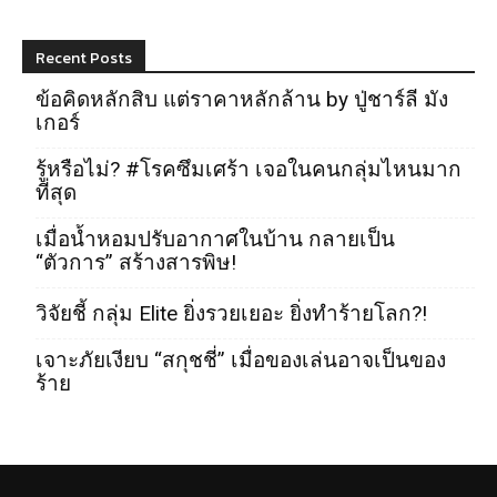
Recent Posts
ข้อคิดหลักสิบ แต่ราคาหลักล้าน by ปู่ชาร์ลี มัง
เกอร์
รู้หรือไม่? #โรคซึมเศร้า เจอในคนกลุ่มไหนมาก
ที่สุด
เมื่อน้ำหอมปรับอากาศในบ้าน กลายเป็น
“ตัวการ” สร้างสารพิษ!
วิจัยชี้ กลุ่ม Elite ยิ่งรวยเยอะ ยิ่งทำร้ายโลก?!
เจาะภัยเงียบ “สกุชชี่” เมื่อของเล่นอาจเป็นของ
ร้าย