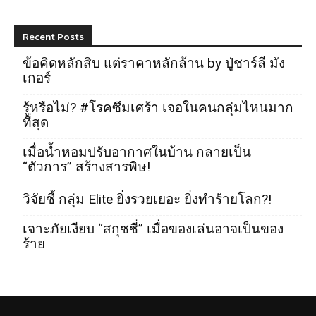
Recent Posts
ข้อคิดหลักสิบ แต่ราคาหลักล้าน by ปู่ชาร์ลี มัง
เกอร์
รู้หรือไม่? #โรคซึมเศร้า เจอในคนกลุ่มไหนมาก
ที่สุด
เมื่อน้ำหอมปรับอากาศในบ้าน กลายเป็น
“ตัวการ” สร้างสารพิษ!
วิจัยชี้ กลุ่ม Elite ยิ่งรวยเยอะ ยิ่งทำร้ายโลก?!
เจาะภัยเงียบ “สกุชชี่” เมื่อของเล่นอาจเป็นของ
ร้าย