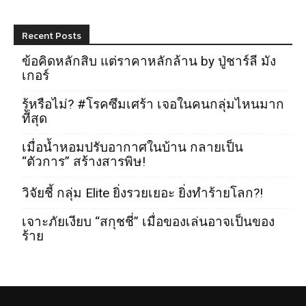
Recent Posts
ข้อคิดหลักสิบ แต่ราคาหลักล้าน by ปู่ชาร์ลี มัง
เกอร์
รู้หรือไม่? #โรคซึมเศร้า เจอในคนกลุ่มไหนมาก
ที่สุด
เมื่อน้ำหอมปรับอากาศในบ้าน กลายเป็น
“ตัวการ” สร้างสารพิษ!
วิจัยชี้ กลุ่ม Elite ยิ่งรวยเยอะ ยิ่งทำร้ายโลก?!
เจาะภัยเงียบ “สกุชชี่” เมื่อของเล่นอาจเป็นของ
ร้าย