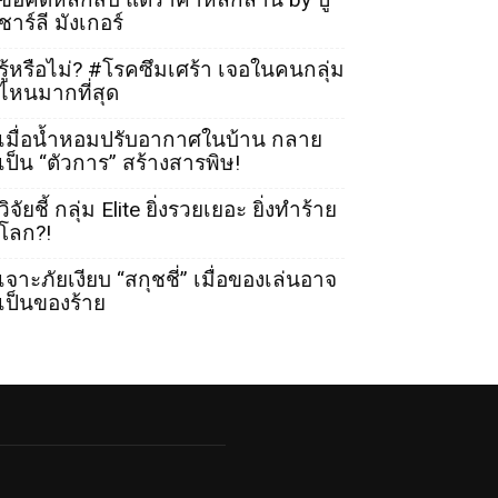
ชาร์ลี มังเกอร์
รู้หรือไม่? #โรคซึมเศร้า เจอในคนกลุ่ม
ไหนมากที่สุด
เมื่อน้ำหอมปรับอากาศในบ้าน กลาย
เป็น “ตัวการ” สร้างสารพิษ!
วิจัยชี้ กลุ่ม Elite ยิ่งรวยเยอะ ยิ่งทำร้าย
โลก?!
เจาะภัยเงียบ “สกุชชี่” เมื่อของเล่นอาจ
เป็นของร้าย