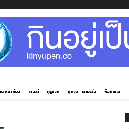
ิน ดื่ม เที่ยว
วาไรตี้
กูรูชีวิต
ดูดวง-ความเชื่อ
พ็อดแคส