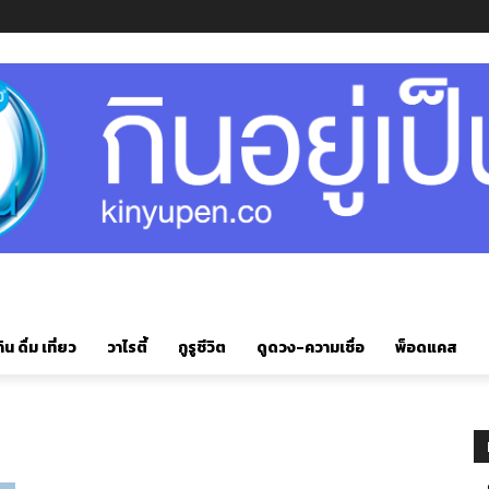
ิน ดื่ม เที่ยว
วาไรตี้
กูรูชีวิต
ดูดวง-ความเชื่อ
พ็อดแคส