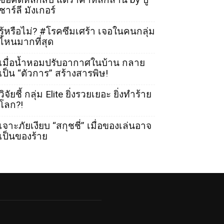
ชาร์ลี มังเกอร์
รู้หรือไม่? #โรคซึมเศร้า เจอในคนกลุ่ม
ไหนมากที่สุด
เมื่อน้ำหอมปรับอากาศในบ้าน กลาย
เป็น “ตัวการ” สร้างสารพิษ!
วิจัยชี้ กลุ่ม Elite ยิ่งรวยเยอะ ยิ่งทำร้าย
โลก?!
เจาะภัยเงียบ “สกุชชี่” เมื่อของเล่นอาจ
เป็นของร้าย