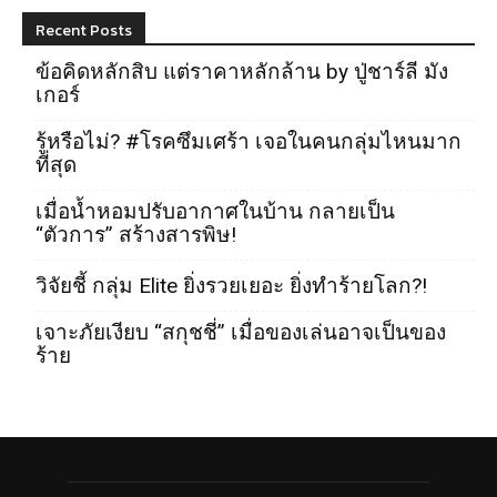
Recent Posts
ข้อคิดหลักสิบ แต่ราคาหลักล้าน by ปู่ชาร์ลี มัง
เกอร์
รู้หรือไม่? #โรคซึมเศร้า เจอในคนกลุ่มไหนมาก
ที่สุด
เมื่อน้ำหอมปรับอากาศในบ้าน กลายเป็น
“ตัวการ” สร้างสารพิษ!
วิจัยชี้ กลุ่ม Elite ยิ่งรวยเยอะ ยิ่งทำร้ายโลก?!
เจาะภัยเงียบ “สกุชชี่” เมื่อของเล่นอาจเป็นของ
ร้าย