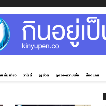
ิน ดื่ม เที่ยว
วาไรตี้
กูรูชีวิต
ดูดวง-ความเชื่อ
พ็อดแคส