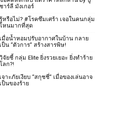
ชาร์ลี มังเกอร์
รู้หรือไม่? #โรคซึมเศร้า เจอในคนกลุ่ม
ไหนมากที่สุด
เมื่อน้ำหอมปรับอากาศในบ้าน กลาย
เป็น “ตัวการ” สร้างสารพิษ!
วิจัยชี้ กลุ่ม Elite ยิ่งรวยเยอะ ยิ่งทำร้าย
โลก?!
เจาะภัยเงียบ “สกุชชี่” เมื่อของเล่นอาจ
เป็นของร้าย