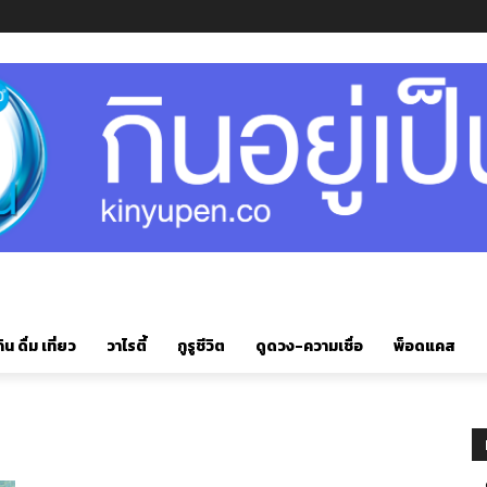
ิน ดื่ม เที่ยว
วาไรตี้
กูรูชีวิต
ดูดวง-ความเชื่อ
พ็อดแคส