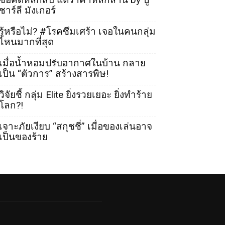
ชาร์ลี มังเกอร์
รู้หรือไม่? #โรคซึมเศร้า เจอในคนกลุ่ม
ไหนมากที่สุด
เมื่อน้ำหอมปรับอากาศในบ้าน กลาย
เป็น “ตัวการ” สร้างสารพิษ!
วิจัยชี้ กลุ่ม Elite ยิ่งรวยเยอะ ยิ่งทำร้าย
โลก?!
เจาะภัยเงียบ “สกุชชี่” เมื่อของเล่นอาจ
เป็นของร้าย