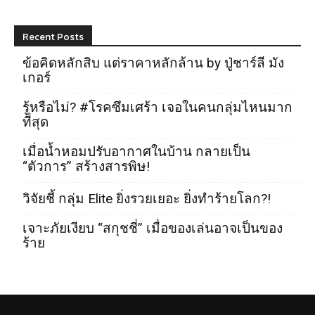
Recent Posts
ข้อคิดหลักสิบ แต่ราคาหลักล้าน by ปู่ชาร์ลี มัง
เกอร์
รู้หรือไม่? #โรคซึมเศร้า เจอในคนกลุ่มไหนมาก
ที่สุด
เมื่อน้ำหอมปรับอากาศในบ้าน กลายเป็น
“ตัวการ” สร้างสารพิษ!
วิจัยชี้ กลุ่ม Elite ยิ่งรวยเยอะ ยิ่งทำร้ายโลก?!
เจาะภัยเงียบ “สกุชชี่” เมื่อของเล่นอาจเป็นของ
ร้าย