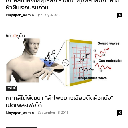
เกาหลีใต้ออกกฎเหล็ก ห้ามใช้ “ถุงพลาสติก” หาก
ฝ่าฝืนเจอปรับอ่วม!
kinyupen_admin
-
January 3, 2019
0
วาไรตี้
เกาหลีใต้พัฒนา “ลำโพงบางเฉียบติดผิวหนัง”
เปิดเพลงฟังได้
kinyupen_admin
-
September 15, 2018
0