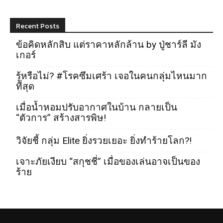
Recent Posts
ข้อคิดหลักสิบ แต่ราคาหลักล้าน by ปู่ชาร์ลี มัง
เกอร์
รู้หรือไม่? #โรคซึมเศร้า เจอในคนกลุ่มไหนมาก
ที่สุด
เมื่อน้ำหอมปรับอากาศในบ้าน กลายเป็น
“ตัวการ” สร้างสารพิษ!
วิจัยชี้ กลุ่ม Elite ยิ่งรวยเยอะ ยิ่งทำร้ายโลก?!
เจาะภัยเงียบ “สกุชชี่” เมื่อของเล่นอาจเป็นของ
ร้าย