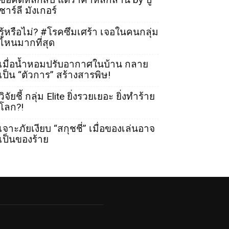
ชาร์ลี มังเกอร์
รู้หรือไม่? #โรคซึมเศร้า เจอในคนกลุ่ม
ไหนมากที่สุด
เมื่อน้ำหอมปรับอากาศในบ้าน กลาย
เป็น “ตัวการ” สร้างสารพิษ!
วิจัยชี้ กลุ่ม Elite ยิ่งรวยเยอะ ยิ่งทำร้าย
โลก?!
เจาะภัยเงียบ “สกุชชี่” เมื่อของเล่นอาจ
เป็นของร้าย