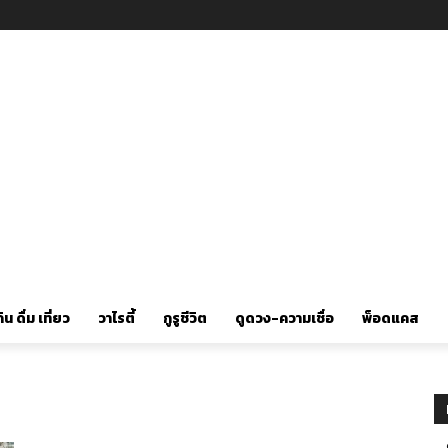
ิน ดื่ม เที่ยว
วาไรตี้
กูรูชีวิต
ดูดวง-ความเชื่อ
พ็อดแคส