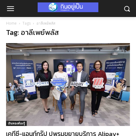
Home
Tags
อาลีเพย์พลัส
Tag: อาลีเพย์พลัส
เงินทองต้องรู้
เคทีซี-แอนท์กรุ๊ป ปูพรมขยายบริการ Alipay+