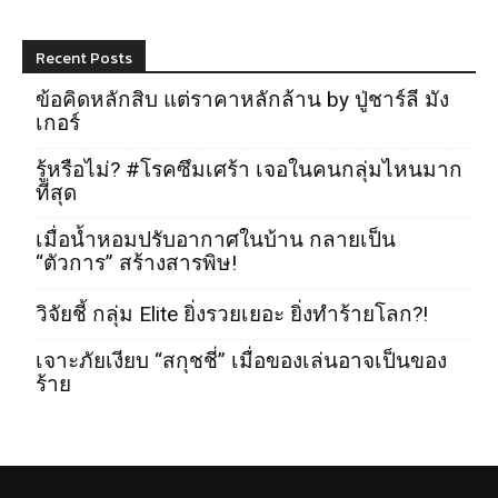
Recent Posts
ข้อคิดหลักสิบ แต่ราคาหลักล้าน by ปู่ชาร์ลี มัง
เกอร์
รู้หรือไม่? #โรคซึมเศร้า เจอในคนกลุ่มไหนมาก
ที่สุด
เมื่อน้ำหอมปรับอากาศในบ้าน กลายเป็น
“ตัวการ” สร้างสารพิษ!
วิจัยชี้ กลุ่ม Elite ยิ่งรวยเยอะ ยิ่งทำร้ายโลก?!
เจาะภัยเงียบ “สกุชชี่” เมื่อของเล่นอาจเป็นของ
ร้าย