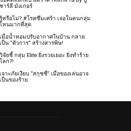
ชาร์ลี มังเกอร์
รู้หรือไม่? #โรคซึมเศร้า เจอในคนกลุ่ม
ไหนมากที่สุด
เมื่อน้ำหอมปรับอากาศในบ้าน กลาย
เป็น “ตัวการ” สร้างสารพิษ!
วิจัยชี้ กลุ่ม Elite ยิ่งรวยเยอะ ยิ่งทำร้าย
โลก?!
เจาะภัยเงียบ “สกุชชี่” เมื่อของเล่นอาจ
เป็นของร้าย