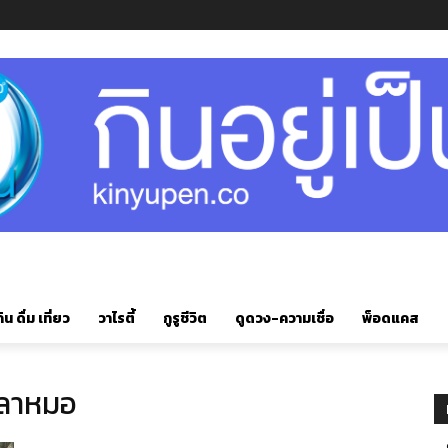
ิน ดื่ม เที่ยว
วาไรตี้
กูรูชีวิต
ดูดวง-ความเชื่อ
พ็อดแคส
ปลาหมอ