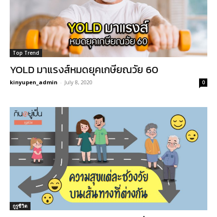
Top Trend
YOLD มาแรงส์หมดยุคเกษียณวัย 60
kinyupen_admin
-
July 8, 2020
0
กูรูชีวิต