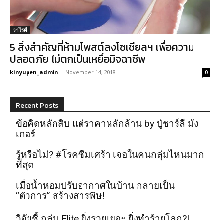
วาไรตี้
5 สิ่งสำคัญที่ห้ามโพสต์ลงโซเชียลฯ เพื่อความ
ปลอดภัย ไม่ตกเป็นเหยื่อมิจฉาชีพ
kinyupen_admin
-
November 14, 2018
0
Recent Posts
ข้อคิดหลักสิบ แต่ราคาหลักล้าน by ปู่ชาร์ลี มัง
เกอร์
รู้หรือไม่? #โรคซึมเศร้า เจอในคนกลุ่มไหนมาก
ที่สุด
เมื่อน้ำหอมปรับอากาศในบ้าน กลายเป็น
“ตัวการ” สร้างสารพิษ!
วิจัยชี้ กลุ่ม Elite ยิ่งรวยเยอะ ยิ่งทำร้ายโลก?!