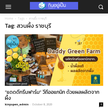
Home
Tags
สวนผึ้ง ราชบุรี
Tag: สวนผึ้ง ราชบุรี
Suggestion post
“แดดดีกรีนฟาร์ม” วีถีออแกนิก ด้วยผลผลิตจาก
ผึ้ง
kinyupen_admin
-
October 8, 2020
0