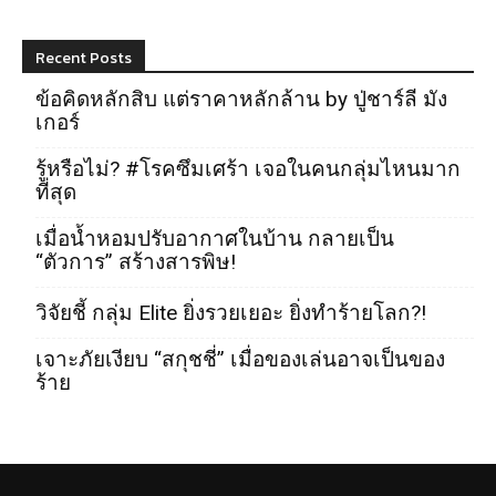
Recent Posts
ข้อคิดหลักสิบ แต่ราคาหลักล้าน by ปู่ชาร์ลี มัง
เกอร์
รู้หรือไม่? #โรคซึมเศร้า เจอในคนกลุ่มไหนมาก
ที่สุด
เมื่อน้ำหอมปรับอากาศในบ้าน กลายเป็น
“ตัวการ” สร้างสารพิษ!
วิจัยชี้ กลุ่ม Elite ยิ่งรวยเยอะ ยิ่งทำร้ายโลก?!
เจาะภัยเงียบ “สกุชชี่” เมื่อของเล่นอาจเป็นของ
ร้าย