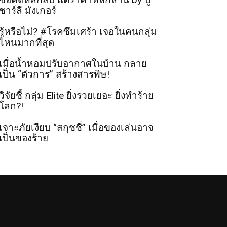
ชาร์ลี มังเกอร์
รู้หรือไม่? #โรคซึมเศร้า เจอในคนกลุ่ม
ไหนมากที่สุด
เมื่อน้ำหอมปรับอากาศในบ้าน กลาย
เป็น “ตัวการ” สร้างสารพิษ!
วิจัยชี้ กลุ่ม Elite ยิ่งรวยเยอะ ยิ่งทำร้าย
โลก?!
เจาะภัยเงียบ “สกุชชี่” เมื่อของเล่นอาจ
เป็นของร้าย