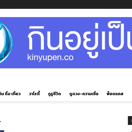
ิน ดื่ม เที่ยว
วาไรตี้
กูรูชีวิต
ดูดวง-ความเชื่อ
พ็อดแคส
.