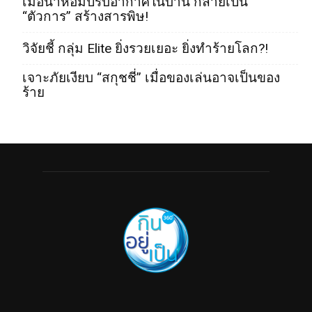
เมื่อน้ำหอมปรับอากาศในบ้าน กลายเป็น
“ตัวการ” สร้างสารพิษ!
วิจัยชี้ กลุ่ม Elite ยิ่งรวยเยอะ ยิ่งทำร้ายโลก?!
เจาะภัยเงียบ “สกุชชี่” เมื่อของเล่นอาจเป็นของ
ร้าย