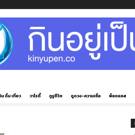
ิน ดื่ม เที่ยว
วาไรตี้
กูรูชีวิต
ดูดวง-ความเชื่อ
พ็อดแคส