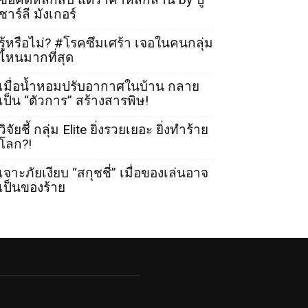
ชาร์ลี มังเกอร์
รู้หรือไม่? #โรคซึมเศร้า เจอในคนกลุ่ม
ไหนมากที่สุด
เมื่อน้ำหอมปรับอากาศในบ้าน กลาย
เป็น “ตัวการ” สร้างสารพิษ!
วิจัยชี้ กลุ่ม Elite ยิ่งรวยเยอะ ยิ่งทำร้าย
โลก?!
เจาะภัยเงียบ “สกุชชี่” เมื่อของเล่นอาจ
เป็นของร้าย