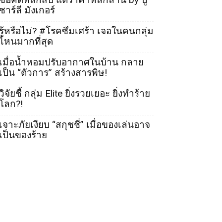
ชาร์ลี มังเกอร์
รู้หรือไม่? #โรคซึมเศร้า เจอในคนกลุ่ม
ไหนมากที่สุด
เมื่อน้ำหอมปรับอากาศในบ้าน กลาย
เป็น “ตัวการ” สร้างสารพิษ!
วิจัยชี้ กลุ่ม Elite ยิ่งรวยเยอะ ยิ่งทำร้าย
โลก?!
เจาะภัยเงียบ “สกุชชี่” เมื่อของเล่นอาจ
เป็นของร้าย