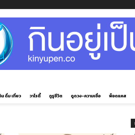
ิน ดื่ม เที่ยว
วาไรตี้
กูรูชีวิต
ดูดวง-ความเชื่อ
พ็อดแคส