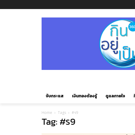
จับกระแส
เงินทองต้องรู้
ดูแลกายใจ
ก
Home
Tags
#ร9
Tag: #ร9