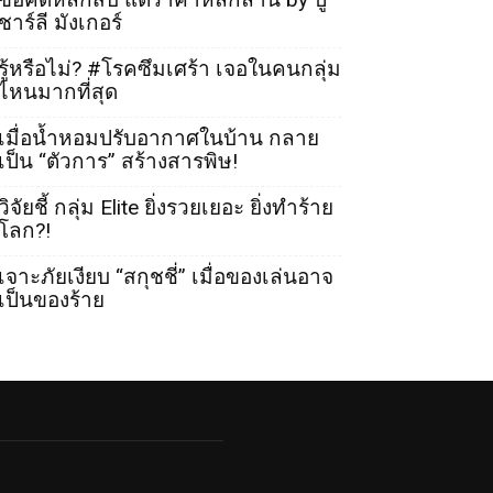
ชาร์ลี มังเกอร์
รู้หรือไม่? #โรคซึมเศร้า เจอในคนกลุ่ม
ไหนมากที่สุด
เมื่อน้ำหอมปรับอากาศในบ้าน กลาย
เป็น “ตัวการ” สร้างสารพิษ!
วิจัยชี้ กลุ่ม Elite ยิ่งรวยเยอะ ยิ่งทำร้าย
โลก?!
เจาะภัยเงียบ “สกุชชี่” เมื่อของเล่นอาจ
เป็นของร้าย