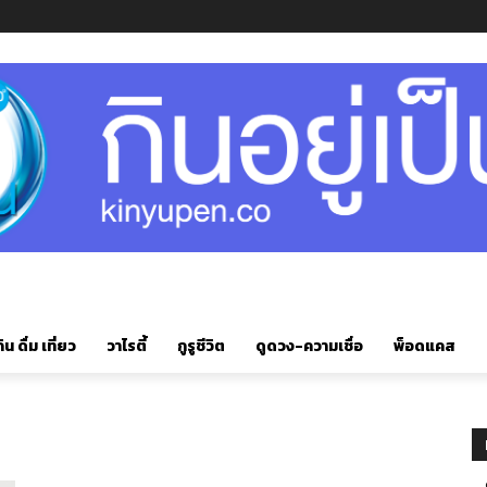
ิน ดื่ม เที่ยว
วาไรตี้
กูรูชีวิต
ดูดวง-ความเชื่อ
พ็อดแคส