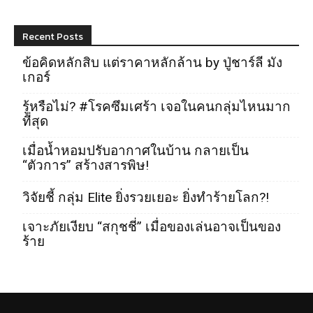
Recent Posts
ข้อคิดหลักสิบ แต่ราคาหลักล้าน by ปู่ชาร์ลี มัง
เกอร์
รู้หรือไม่? #โรคซึมเศร้า เจอในคนกลุ่มไหนมาก
ที่สุด
เมื่อน้ำหอมปรับอากาศในบ้าน กลายเป็น
“ตัวการ” สร้างสารพิษ!
วิจัยชี้ กลุ่ม Elite ยิ่งรวยเยอะ ยิ่งทำร้ายโลก?!
เจาะภัยเงียบ “สกุชชี่” เมื่อของเล่นอาจเป็นของ
ร้าย