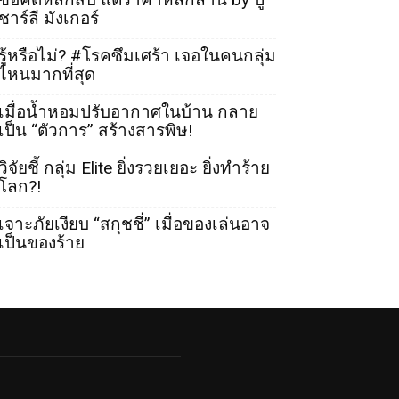
ชาร์ลี มังเกอร์
รู้หรือไม่? #โรคซึมเศร้า เจอในคนกลุ่ม
ไหนมากที่สุด
เมื่อน้ำหอมปรับอากาศในบ้าน กลาย
เป็น “ตัวการ” สร้างสารพิษ!
วิจัยชี้ กลุ่ม Elite ยิ่งรวยเยอะ ยิ่งทำร้าย
โลก?!
เจาะภัยเงียบ “สกุชชี่” เมื่อของเล่นอาจ
เป็นของร้าย