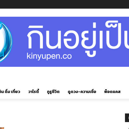
ิน ดื่ม เที่ยว
วาไรตี้
กูรูชีวิต
ดูดวง-ความเชื่อ
พ็อดแคส