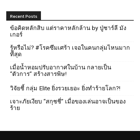
Recent Posts
ข้อคิดหลักสิบ แต่ราคาหลักล้าน by ปู่ชาร์ลี มัง
เกอร์
รู้หรือไม่? #โรคซึมเศร้า เจอในคนกลุ่มไหนมาก
ที่สุด
เมื่อน้ำหอมปรับอากาศในบ้าน กลายเป็น
“ตัวการ” สร้างสารพิษ!
วิจัยชี้ กลุ่ม Elite ยิ่งรวยเยอะ ยิ่งทำร้ายโลก?!
เจาะภัยเงียบ “สกุชชี่” เมื่อของเล่นอาจเป็นของ
ร้าย