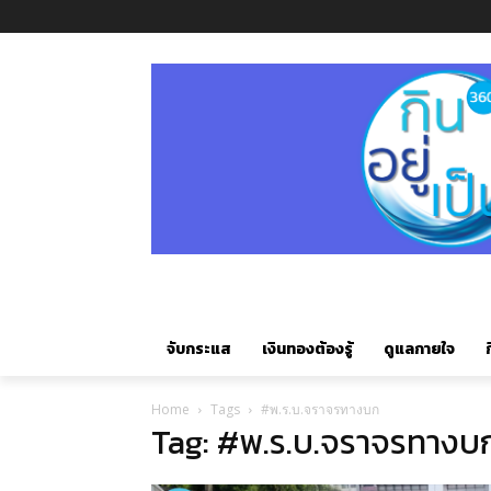
จับกระแส
เงินทองต้องรู้
ดูแลกายใจ
ก
Home
Tags
#พ.ร.บ.จราจรทางบก
Tag: #พ.ร.บ.จราจรทางบ