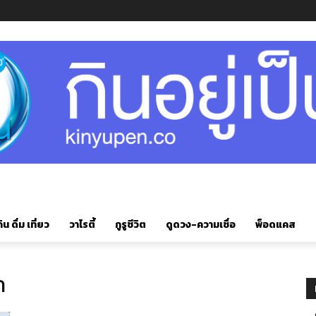
ิน ดื่ม เที่ยว
วาไรตี้
กูรูชีวิต
ดูดวง-ความเชื่อ
พ็อดแคส
ก