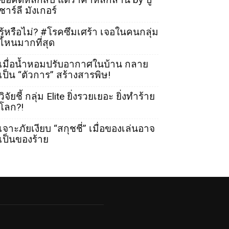
ชาร์ลี มังเกอร์
รู้หรือไม่? #โรคซึมเศร้า เจอในคนกลุ่ม
ไหนมากที่สุด
เมื่อน้ำหอมปรับอากาศในบ้าน กลาย
เป็น “ตัวการ” สร้างสารพิษ!
วิจัยชี้ กลุ่ม Elite ยิ่งรวยเยอะ ยิ่งทำร้าย
โลก?!
เจาะภัยเงียบ “สกุชชี่” เมื่อของเล่นอาจ
เป็นของร้าย