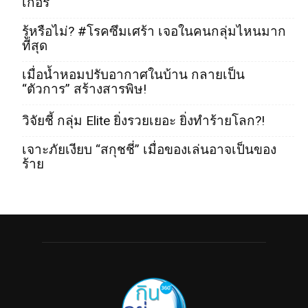
เกอร์
รู้หรือไม่? #โรคซึมเศร้า เจอในคนกลุ่มไหนมาก
ที่สุด
เมื่อน้ำหอมปรับอากาศในบ้าน กลายเป็น
“ตัวการ” สร้างสารพิษ!
วิจัยชี้ กลุ่ม Elite ยิ่งรวยเยอะ ยิ่งทำร้ายโลก?!
เจาะภัยเงียบ “สกุชชี่” เมื่อของเล่นอาจเป็นของ
ร้าย