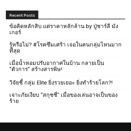
Recent Posts
ข้อคิดหลักสิบ แต่ราคาหลักล้าน by ปู่ชาร์ลี มัง
เกอร์
รู้หรือไม่? #โรคซึมเศร้า เจอในคนกลุ่มไหนมาก
ที่สุด
เมื่อน้ำหอมปรับอากาศในบ้าน กลายเป็น
“ตัวการ” สร้างสารพิษ!
วิจัยชี้ กลุ่ม Elite ยิ่งรวยเยอะ ยิ่งทำร้ายโลก?!
เจาะภัยเงียบ “สกุชชี่” เมื่อของเล่นอาจเป็นของ
ร้าย