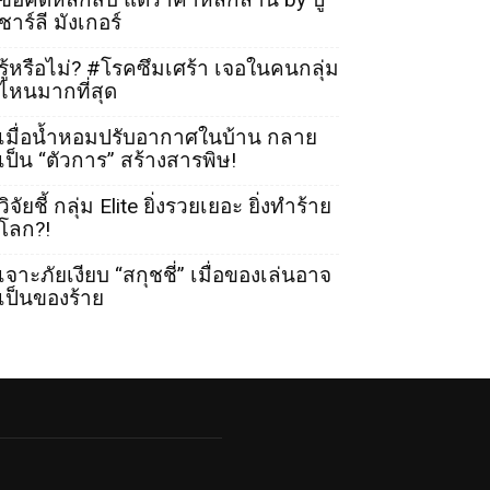
ชาร์ลี มังเกอร์
รู้หรือไม่? #โรคซึมเศร้า เจอในคนกลุ่ม
ไหนมากที่สุด
เมื่อน้ำหอมปรับอากาศในบ้าน กลาย
เป็น “ตัวการ” สร้างสารพิษ!
วิจัยชี้ กลุ่ม Elite ยิ่งรวยเยอะ ยิ่งทำร้าย
โลก?!
เจาะภัยเงียบ “สกุชชี่” เมื่อของเล่นอาจ
เป็นของร้าย