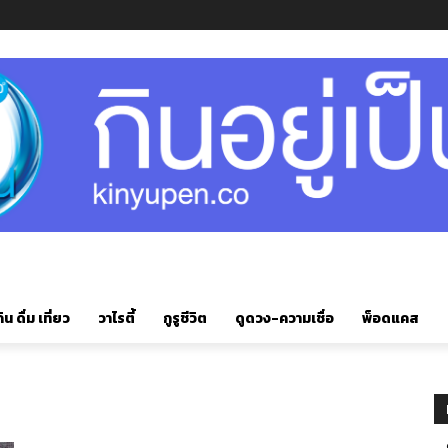
ิน ดื่ม เที่ยว
วาไรตี้
กูรูชีวิต
ดูดวง-ความเชื่อ
พ็อดแคส