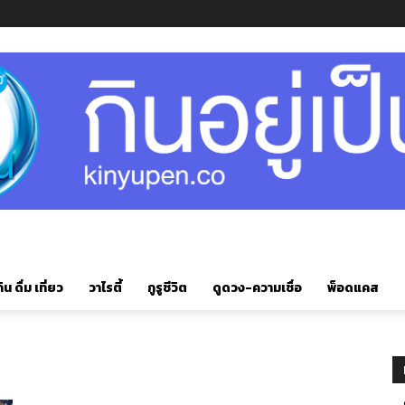
ิน ดื่ม เที่ยว
วาไรตี้
กูรูชีวิต
ดูดวง-ความเชื่อ
พ็อดแคส