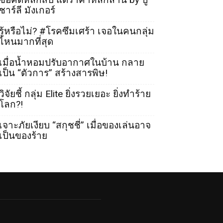
ชาร์ลี มังเกอร์
รู้หรือไม่? #โรคซึมเศร้า เจอในคนกลุ่ม
ไหนมากที่สุด
เมื่อน้ำหอมปรับอากาศในบ้าน กลาย
เป็น “ตัวการ” สร้างสารพิษ!
วิจัยชี้ กลุ่ม Elite ยิ่งรวยเยอะ ยิ่งทำร้าย
โลก?!
เจาะภัยเงียบ “สกุชชี่” เมื่อของเล่นอาจ
เป็นของร้าย