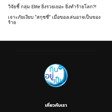
วิจัยชี้ กลุ่ม Elite ยิ่งรวยเยอะ ยิ่งทำร้ายโลก?!
เจาะภัยเงียบ “สกุชชี่” เมื่อของเล่นอาจเป็นของ
ร้าย
เกี่ยวกับเรา