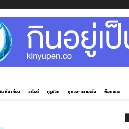
ิน ดื่ม เที่ยว
วาไรตี้
กูรูชีวิต
ดูดวง-ความเชื่อ
พ็อดแคส