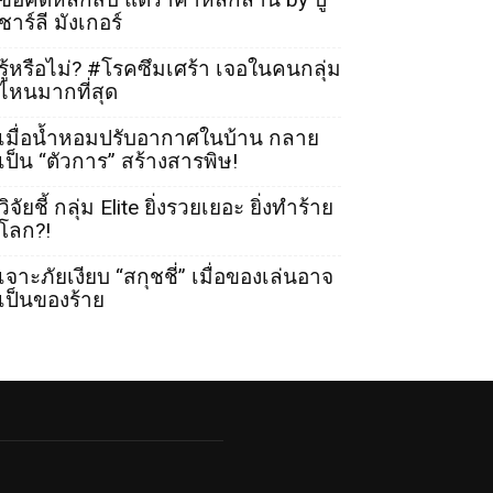
ชาร์ลี มังเกอร์
รู้หรือไม่? #โรคซึมเศร้า เจอในคนกลุ่ม
ไหนมากที่สุด
เมื่อน้ำหอมปรับอากาศในบ้าน กลาย
เป็น “ตัวการ” สร้างสารพิษ!
วิจัยชี้ กลุ่ม Elite ยิ่งรวยเยอะ ยิ่งทำร้าย
โลก?!
เจาะภัยเงียบ “สกุชชี่” เมื่อของเล่นอาจ
เป็นของร้าย