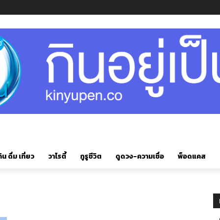
ิน ดื่ม เที่ยว
วาไรตี้
กูรูชีวิต
ดูดวง-ความเชื่อ
พ็อดแคส