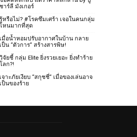
ชาร์ลี มังเกอร์
รู้หรือไม่? #โรคซึมเศร้า เจอในคนกลุ่ม
ไหนมากที่สุด
เมื่อน้ำหอมปรับอากาศในบ้าน กลาย
เป็น “ตัวการ” สร้างสารพิษ!
วิจัยชี้ กลุ่ม Elite ยิ่งรวยเยอะ ยิ่งทำร้าย
โลก?!
เจาะภัยเงียบ “สกุชชี่” เมื่อของเล่นอาจ
เป็นของร้าย