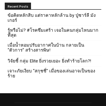
Recent Posts
ข้อคิดหลักสิบ แต่ราคาหลักล้าน by ปู่ชาร์ลี มัง
เกอร์
รู้หรือไม่? #โรคซึมเศร้า เจอในคนกลุ่มไหนมาก
ที่สุด
เมื่อน้ำหอมปรับอากาศในบ้าน กลายเป็น
“ตัวการ” สร้างสารพิษ!
วิจัยชี้ กลุ่ม Elite ยิ่งรวยเยอะ ยิ่งทำร้ายโลก?!
เจาะภัยเงียบ “สกุชชี่” เมื่อของเล่นอาจเป็นของ
ร้าย