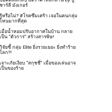
ชาร์ลี มังเกอร์
รู้หรือไม่? #โรคซึมเศร้า เจอในคนกลุ่ม
ไหนมากที่สุด
เมื่อน้ำหอมปรับอากาศในบ้าน กลาย
เป็น “ตัวการ” สร้างสารพิษ!
วิจัยชี้ กลุ่ม Elite ยิ่งรวยเยอะ ยิ่งทำร้าย
โลก?!
เจาะภัยเงียบ “สกุชชี่” เมื่อของเล่นอาจ
เป็นของร้าย