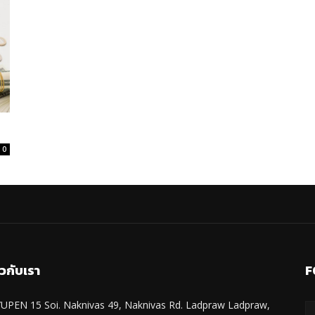
0
ยวกับเรา
F
UPEN 15 Soi. Naknivas 49, Naknivas Rd. Ladpraw Ladpraw,