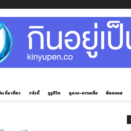
ิน ดื่ม เที่ยว
วาไรตี้
กูรูชีวิต
ดูดวง-ความเชื่อ
พ็อดแคส