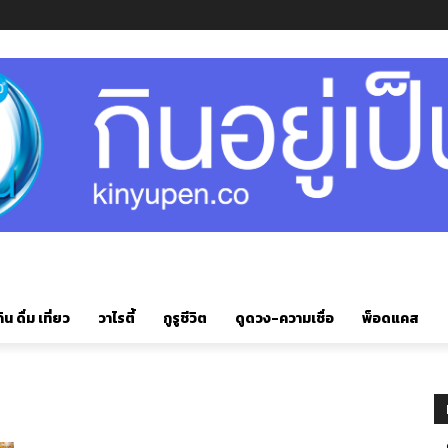
ิน ดื่ม เที่ยว
วาไรตี้
กูรูชีวิต
ดูดวง-ความเชื่อ
พ็อดแคส