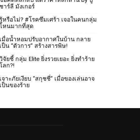
ชาร์ลี มังเกอร์
รู้หรือไม่? #โรคซึมเศร้า เจอในคนกลุ่ม
ไหนมากที่สุด
เมื่อน้ำหอมปรับอากาศในบ้าน กลาย
เป็น “ตัวการ” สร้างสารพิษ!
วิจัยชี้ กลุ่ม Elite ยิ่งรวยเยอะ ยิ่งทำร้าย
โลก?!
เจาะภัยเงียบ “สกุชชี่” เมื่อของเล่นอาจ
เป็นของร้าย